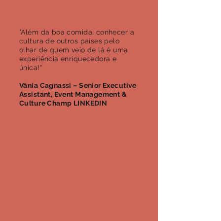
"Além da boa comida, conhecer a
cultura de outros países pelo
olhar de quem veio de lá é uma
experiência enriquecedora e
única!"
Vânia Cagnassi – Senior Executive
Assistant, Event Management &
Culture Champ LINKEDIN