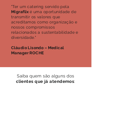
"Ter um catering servido pela
Migraflix
é uma oportunidade de
transmitir os valores que
acreditamos como organização e
nossos compromissos
relacionados a sustentabilidade e
diversidade."
Cláudio Lisondo – Medical
Manager ROCHE
Saiba quem são alguns dos
clientes que já atendemos
: