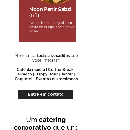
Noon Panir Sabzi
(Irã)
Pão de forma integral com
pasta de queijo, ervas frescas e
nozes
Atendemos
todas as ocasiões
que
você imaginar!
Café da manhã | Coffee Break |
Almoço | Happy Hour | Jantar |
Coquetel | Eventos customizados
Entre em contato
Um
catering
corporativo
que une