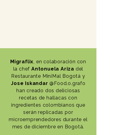
Fusión Bites Foods
(+57) 3123836683
Yivis Cakes
(+57) 310 381 8933
Dulce Tentación
(+57) 3028424202
Venezolano
Tynto
(+57) 311 5145055
Santos Sabores
(+57) 3148201528
Migraflix
, en colaboración con
La Cocina de Majo
(+57) 3015343709
la chef
Antonuela Ariza
del
Restaurante MiniMal Bogotá y
Caramel Eventos Mágicos
(+57) 3507411111
Jose Iskandar
@Food.o.grafo
Tu Punto Venezolano
(+57) 3142402882
han creado dos deliciosas
recetas de hallacas con
Productos Vilma
(+57) 3177665926
ingredientes colombianos que
Bocaditos Yenny
(+57) 3232279121
serán replicadas por
microemprendedores durante el
mes de diciembre en Bogotá.