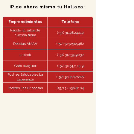
¡Pide ahora mismo tu Hallaca!
Emprendimientos
Teléfono
Racols. El sabor de
(+57) 3112824012
nuestra tierra
Delicias AMAA
(+57) 3232509462
Lilifook
(+57) 3125949032
Gato burguer
(+57) 3054747429
Postres Saludables La
(+57) 3208876877
Esperanza
Postres Las Princesas
(+57) 3203641104
Postres & Tortas Michell
(+57) 3227844716
Yuyujo
(+57) 3598855450
Dulces Antojos M&M
(+57) 3001229574
Dulce y Salado
(+57) 3162214619