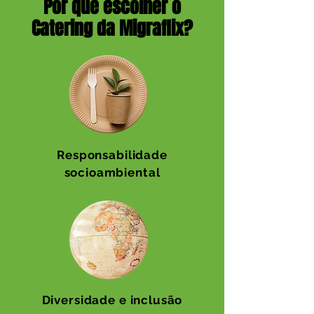
Por que escolher o
Catering da Migraflix?
Responsabilidade
socioambiental
Diversidade e inclusão