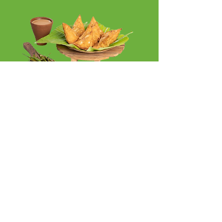
Cardápios autênticos
e surpreendentes
Uau! Quero já!
Mande um oi pra gente!
Para entrar em contato conosco,