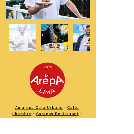
Amarena Café Urbano
•
Calle
Lhambre
•
Caracas Restaurant
•
Chichas Don Vicente
•
El
Restaurante Venezolano
•
Empanadas de la abuelita Lilia
•