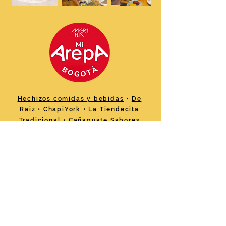
Hechizos comidas y bebidas
•
De
Raiz
•
ChapiYork
•
La Tiendecita
Tradicional
•
Cañaguate Sabores
Costeños
•
Veggie Beans &
Shakes
•
Naturalmente
•
Chamoburguer
•
Punto Criollo
Parrilla
•
Bachaca Food House
•
Arepas Café Chapinero
•
Panela
Bistro
•
La Galponera
•
Arepana
•
El Kiosco
•
Montañita de quesos
•
Rey Guerrero
•
Tamales
Tolimenses
•
Mr Arepa
•
Pica