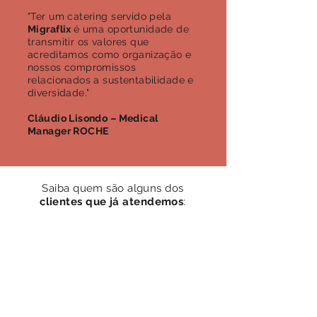
"Ter um catering servido pela
Migraflix
é uma oportunidade de
transmitir os valores que
acreditamos como organização e
nossos compromissos
relacionados a sustentabilidade e
diversidade."
Cláudio Lisondo – Medical
Manager ROCHE
Saiba quem são alguns dos
clientes que já atendemos
: