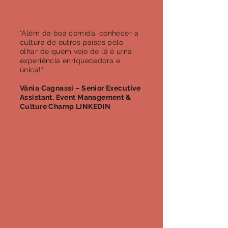
"Além da boa comida, conhecer a
cultura de outros países pelo
olhar de quem veio de lá é uma
experiência enriquecedora e
única!"
Vânia Cagnassi – Senior Executive
Assistant, Event Management &
Culture Champ LINKEDIN