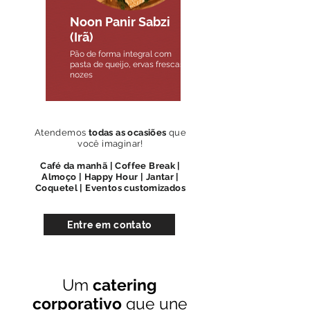
Noon Panir Sabzi
(Irã)
Pão de forma integral com
pasta de queijo, ervas frescas e
nozes
Atendemos
todas as ocasiões
que
você imaginar!
Café da manhã | Coffee Break |
Almoço | Happy Hour | Jantar |
Coquetel | Eventos customizados
Entre em contato
Um
catering
corporativo
que une