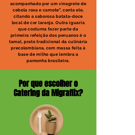
acompanhado por um vinagrete de
cebola roxa e camote”, conta ele,
citando a saborosa batata-doce
local de cor laranja. Outra iguaria
que costuma fazer parte da
primeira refeição dos peruanos é o
tamal, prato tradicional da culinária
precolombiana, com massa feita à
base de milho que lembra a
pamonha brasileira.
Por que escolher o
Catering da Migraflix?