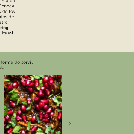
orma de
 Conoce
 de los
tos de
stro
ring
ltural.
 forma de servir.
l.