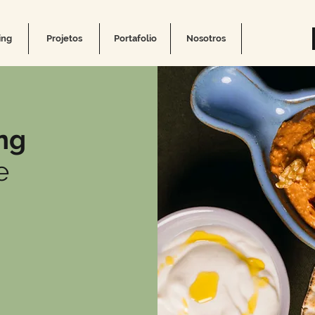
ing
Projetos
Portafolio
Nosotros
ng
e