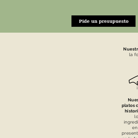
Pide un presupuesto
Nuestr
la f
Nues
platos 
histor
l
ingred
en
present