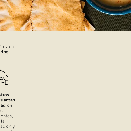
ón y en
ering
tros
cuentan
ias:
en
os
ientes,
 la
ación y