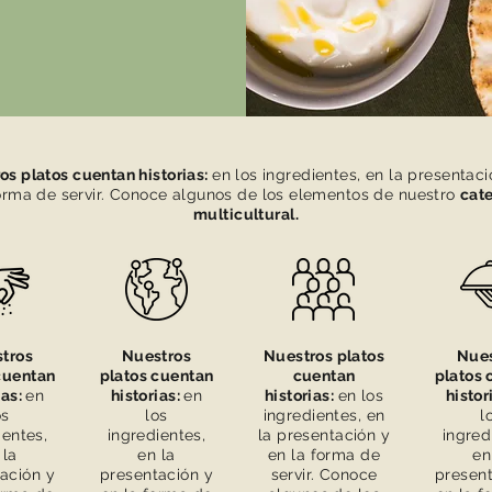
os platos cuentan historias:
en los ingredientes, en la presentaci
orma de servir. Conoce algunos de los elementos de nuestro
cat
multicultural.
tros
Nuestros
Nuestros platos
Nues
cuentan
platos cuentan
cuentan
platos 
ias:
en
historias:
en
historias:
en los
histor
os
los
ingredientes, en
l
ientes,
ingredientes,
la presentación y
ingred
 la
en la
en la forma de
en
ación y
presentación y
servir. Conoce
present