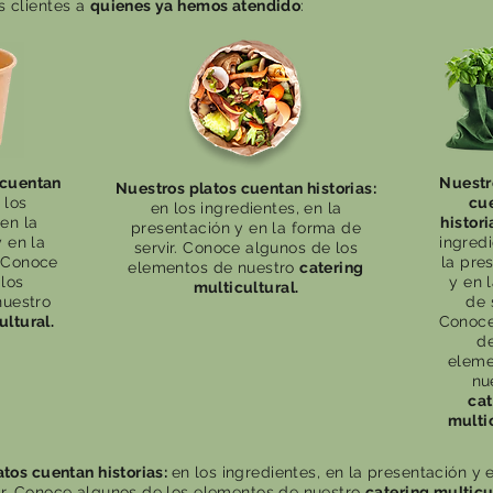
s clientes a
quienes ya hemos atendido
:
 cuentan
Nuestr
Nuestros platos cuentan historias:
 los
cu
en los ingredientes, en la
 en la
histori
presentación y en la forma de
 en la
ingredi
servir. Conoce algunos de los
. Conoce
la pre
elementos de nuestro
catering
los
y en 
multicultural.
nuestro
de 
ultural.
Conoce
de
eleme
nu
cat
multic
tos cuentan historias:
en los ingredientes, en la presentación y 
ir. Conoce algunos de los elementos de nuestro
catering multicu