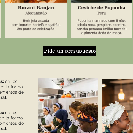
Pide un presupuesto
as:
en los
 en la forma
elementos de
ral.
as:
en los
 en la forma
elementos de
ral.