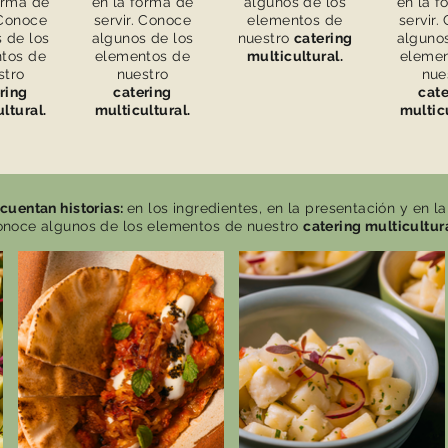
orma de
en la forma de
algunos de los
en la f
 Conoce
servir. Conoce
elementos de
servir.
 de los
algunos de los
nuestro
catering
algunos
tos de
elementos de
multicultural.
elemen
stro
nuestro
nue
ring
catering
cate
ltural.
multicultural.
multicu
cuentan historias:
en los ingredientes, en la presentación y en la
noce algunos de los elementos de nuestro
catering multicultura