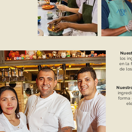
Nuest
los in
en la 
de lo
Nuestro
ingredi
forma 
el