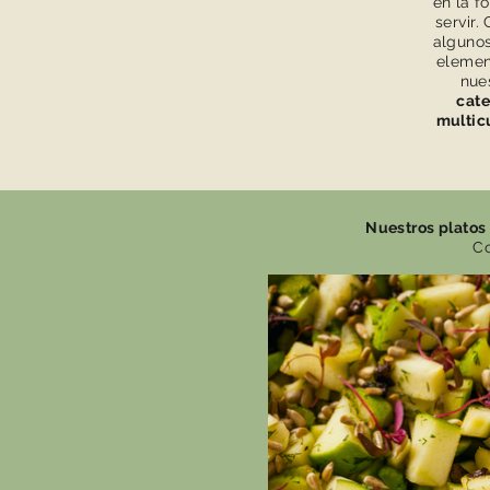
en la f
servir.
algunos
elemen
nue
cate
multicu
Nuestros platos 
Co