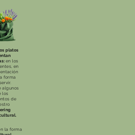
os platos
entan
as:
en los
entes, en
sentación
la forma
servir.
 algunos
 los
ntos de
estro
ering
ultural.
en la forma
ltural.