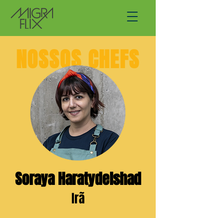
NOSSOS CHEFS
Soraya Haratydelshad
Irã